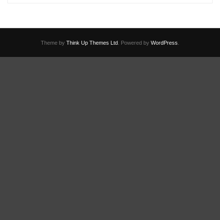
Theme by
Think Up Themes Ltd
. Powered by
WordPress
.